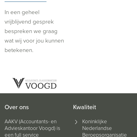
In een geheel
vrijblijvend gesprek
bespreken we graag
wat wij voor jou kunnen
betekenen.
Over ons
Kwaliteit
AAKV (Accountants- en
Koninklijke
Advieskantoor Voogd) is
Nederlandse
een full service
Beroepsorganisatie