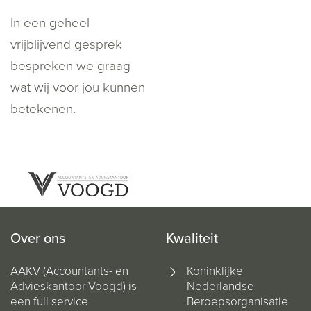
In een geheel
vrijblijvend gesprek
bespreken we graag
wat wij voor jou kunnen
betekenen.
Over ons
Kwaliteit
AAKV (Accountants- en
Koninklijke
Advieskantoor Voogd) is
Nederlandse
een full service
Beroepsorganisatie